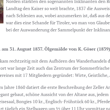
Norden stärkten den sogenannten Inklinanten den Rü
Landtag den Kaiser so weit brachte, 1837 die Ausweis
nach Schlesien aus, wobei anzumerken ist, daß aus de
war dies eine Schande für Tiroler, wo man von Glaube
bei der Auswanderung der Sammelpunkt der Inklinante
n am 31. August 1837. Ölgemälde von K. Göser (1839)
ts kam rechtzeitig mit dem Aufhören des Wanderhandels
uptort war lange Zeit auch das Zentrum der Sommerfrische
ereines mit 17 Mitgliedern gegründet: Wirte, Geistliche,
m Jahre 1860 datiert die erste Beschreibung der Zeller A
egant gebaut, schöne Aussicht von der Altane aus, jedem
isesaal, Bongies 10 kr., Englisch-Frühstück 60 kr., Pferd
hrt täglich ein Stellwagen um ½ über 11 Uhr vormittag na