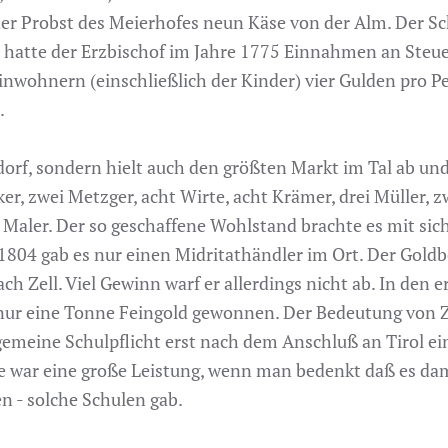
 der Probst des Meierhofes neun Käse von der Alm. Der S
 hatte der Erzbischof im Jahre 1775 Einnahmen an Steu
nwohnern (einschließlich der Kinder) vier Gulden pro P
.
ndorf, sondern hielt auch den größten Markt im Tal ab u
er, zwei Metzger, acht Wirte, acht Krämer, drei Müller, zw
n Maler. Der so geschaffene Wohlstand brachte es mit 
. 1804 gab es nur einen Midritathändler im Ort. Der Go
ch Zell. Viel Gewinn warf er allerdings nicht ab. In den
ur eine Tonne Feingold gewonnen. Der Bedeutung von Zel
lgemeine Schulpflicht erst nach dem Anschluß an Tirol ei
 war eine große Leistung, wenn man bedenkt daß es dama
n - solche Schulen gab.