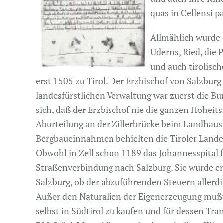
quas in Cellensi par
Allmählich wurde 
Uderns, Ried, die
und auch tirolisc
erst 1505 zu Tirol. Der Erzbischof von Salzbur
landesfürstlichen Verwaltung war zuerst die Bu
sich, daß der Erzbischof nie die ganzen Hohe
Aburteilung an der Zillerbrücke beim Landhaus i
Bergbaueinnahmen behielten die Tiroler Lande
Obwohl in Zell schon 1189 das Johannesspital f
Straßenverbindung nach Salzburg. Sie wurde ers
Salzburg, ob der abzuführenden Steuern allerd
Außer den Naturalien der Eigenerzeugung mußte
selbst in Südtirol zu kaufen und für dessen Tr