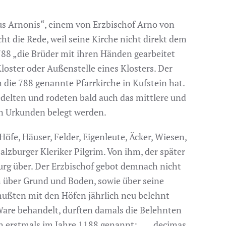
us Arnonis“, einem von Erzbischof Arno von
ht die Rede, weil seine Kirche nicht direkt dem
788 „die Brüder mit ihren Händen gearbeitet
Kloster oder Außenstelle eines Klosters. Der
h die 788 genannte Pfarrkirche in Kufstein hat.
delten und rodeten bald auch das mittlere und
den Urkunden belegt werden.
Höfe, Häuser, Felder, Eigenleute, Äcker, Wiesen,
lzburger Kleriker Pilgrim. Von ihm, der später
burg über. Der Erzbischof gebot demnach nicht
uch über Grund und Boden, sowie über seine
mußten mit den Höfen jährlich neu belehnt
 Ware behandelt, durften damals die Belehnten
h erstmals im Jahre 1188 genannt: „ ... decimas