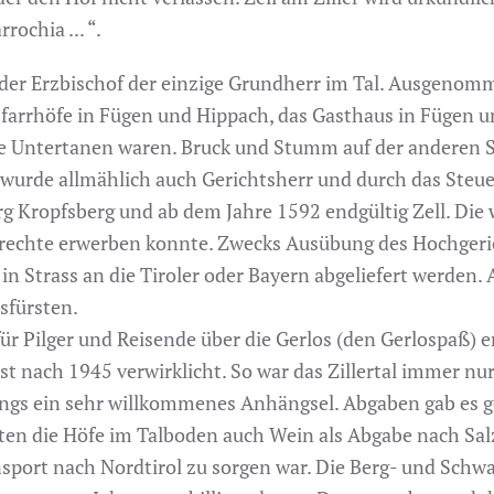
rochia ... “.
der Erzbischof der einzige Grundherr im Tal. Ausgenomme
 Pfarrhöfe in Fügen und Hippach, das Gasthaus in Fügen 
he Untertanen waren. Bruck und Stumm auf der anderen S
g wurde allmählich auch Gerichtsherr und durch das Steue
rg Kropfsberg und ab dem Jahre 1592 endgültig Zell. Die
itsrechte erwerben konnte. Zwecks Ausübung des Hochge
n Strass an die Tiroler oder Bayern abgeliefert werden. 
sfürsten.
ür Pilger und Reisende über die Gerlos (den Gerlospaß) e
t nach 1945 verwirklicht. So war das Zillertal immer nu
ings ein sehr willkommenes Anhängsel. Abgaben gab es 
n die Höfe im Talboden auch Wein als Abgabe nach Salz
ansport nach Nordtirol zu sorgen war. Die Berg- und Schw