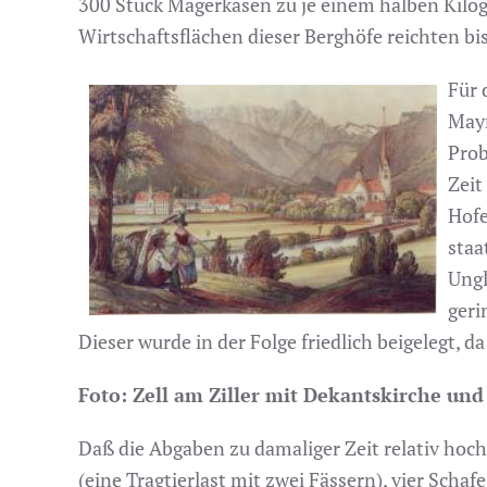
300 Stück Magerkäsen zu je einem halben Kilog
Wirtschaftsflächen dieser Berghöfe reichten bi
Für 
Mayr
Prob
Zeit
Hofe
staa
Ungl
geri
Dieser wurde in der Folge friedlich beigelegt, 
Foto: Zell am Ziller mit Dekantskirche und
Daß die Abgaben zu damaliger Zeit relativ hoc
(eine Tragtierlast mit zwei Fässern), vier Scha