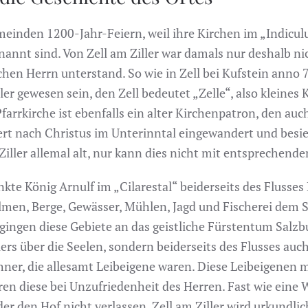
meinden 1200-Jahr-Feiern, weil ihre Kirchen im „Indicul
annt sind. Von Zell am Ziller war damals nur deshalb nic
hen Herrn unterstand. So wie in Zell bei Kufstein anno 
er gewesen sein, den Zell bedeutet „Zelle“, also kleines 
farrkirche ist ebenfalls ein alter Kirchenpatron, den auc
t nach Christus im Unterinntal eingewandert und besie
m Ziller allemal alt, nur kann dies nicht mit entsprechen
kte König Arnulf im „Cilarestal“ beiderseits des Flusses 
men, Berge, Gewässer, Mühlen, Jagd und Fischerei dem Sa
 gingen diese Gebiete an das geistliche Fürstentum Salz
llers über die Seelen, sondern beiderseits des Flusses a
ner, die allesamt Leibeigene waren. Diese Leibeigenen 
ren diese bei Unzufriedenheit des Herren. Fast wie eine
er den Hof nicht verlassen. Zell am Ziller wird urkundlic