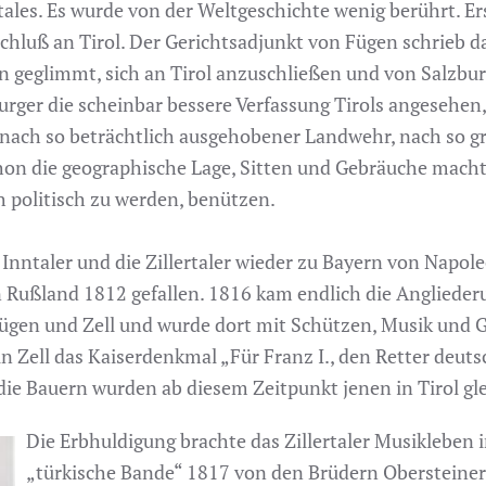
rtales. Es wurde von der Weltgeschichte wenig berührt. E
nschluß an Tirol. Der Gerichtsadjunkt von Fügen schrieb 
n geglimmt, sich an Tirol anzuschließen und von Salzburg
rger die scheinbar bessere Verfassung Tirols angesehen
n, nach so beträchtlich ausgehobener Landwehr, nach so 
chon die geographische Lage, Sitten und Gebräuche machte
ch politisch zu werden, benützen.
nntaler und die Zillertaler wieder zu Bayern von Napole
 Rußland 1812 gefallen. 1816 kam endlich die Angliederu
Fügen und Zell und wurde dort mit Schützen, Musik und Ge
 in Zell das Kaiserdenkmal „Für Franz I., den Retter deu
die Bauern wurden ab diesem Zeitpunkt jenen in Tirol gle
Die Erbhuldigung brachte das Zillertaler Musikleben 
„türkische Bande“ 1817 von den Brüdern Obersteine