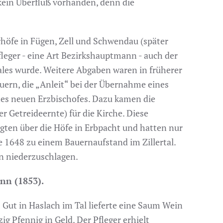
kein Überfluß vorhanden, denn die
höfe in Fügen, Zell und Schwendau (später
eger - eine Art Bezirkshauptmann - auch der
ales wurde. Weitere Abgaben waren in früherer
auern, die „Anleit“ bei der Übernahme eines
nes neuen Erzbischofes. Dazu kamen die
 Getreideernte) für die Kirche. Diese
fügten über die Höfe in Erbpacht und hatten nur
e 1648 zu einem Bauernaufstand im Zillertal.
hn niederzuschlagen.
ann (1853).
Gut in Haslach im Tal lieferte eine Saum Wein
g Pfennig in Geld. Der Pfleger erhielt