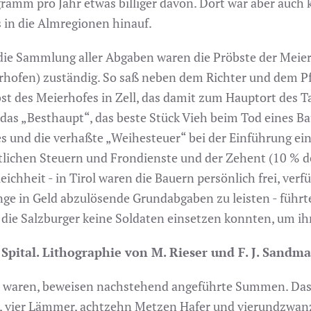
ramm pro Jahr etwas billiger davon. Dort war aber auch 
s in die Almregionen hinauf.
die Sammlung aller Abgaben waren die Pröbste der Meier
hofen) zuständig. So saß neben dem Richter und dem Pfl
st des Meierhofes in Zell, das damit zum Hauptort des T
 das „Besthaupt“, das beste Stück Vieh beim Tod eines B
s und die verhaßte „Weihesteuer“ bei der Einführung ei
tlichen Steuern und Frondienste und der Zehent (10 % der
eichheit - in Tirol waren die Bauern persönlich frei, ver
nge in Geld abzulösende Grundabgaben zu leisten - führt
da die Salzburger keine Soldaten einsetzen konnten, um i
 Spital. Lithographie von M. Rieser und F. J. Sandm
h waren, beweisen nachstehend angeführte Summen. Das 
fe, vier Lämmer, achtzehn Metzen Hafer und vierundzwanzi