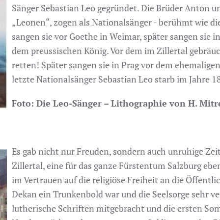
Sänger Sebastian Leo gegründet. Die Brüder Anton und
„Leonen“, zogen als Nationalsänger - berühmt wie die
sangen sie vor Goethe in Weimar, später sangen sie in
dem preussischen König. Vor dem im Zillertal gebräu
retten! Später sangen sie in Prag vor dem ehemaligen
letzte Nationalsänger Sebastian Leo starb im Jahre 1
Foto: Die Leo-Sänger – Lithographie von H. Mitre
Es gab nicht nur Freuden, sondern auch unruhige Ze
Zillertal, eine für das ganze Fürstentum Salzburg eb
im Vertrauen auf die religiöse Freiheit an die Öffentlic
Dekan ein Trunkenbold war und die Seelsorge sehr v
lutherische Schriften mitgebracht und die ersten So